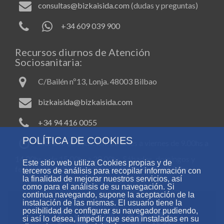
consultas@bizkaisida.com
(dudas y preguntas)
+34 609 039 900
Recursos diurnos de Atención
Sociosanitaria:
C/Bailén nº13, Lonja. 48003 Bilbao
bizkaisida@bizkaisida.com
+34 94 416 0055
POLÍTICA DE COOKIES
Horario de atención: de lunes a viernes de 9.00hs a
14.00hs y de 15.00hs a 20.00hs. Sábados, domingos y
Este sitio web utiliza Cookies propias y de
festivos de 9.00hs a 13.00hs y de 15.00hs a 19.00hs.
terceros de análisis para recopilar información con
la finalidad de mejorar nuestros servicios, así
como para el análisis de su navegación. Si
continua navegando, supone la aceptación de la
instalación de las mismas. El usuario tiene la
posibilidad de configurar su navegador pudiendo,
si así lo desea, impedir que sean instaladas en su