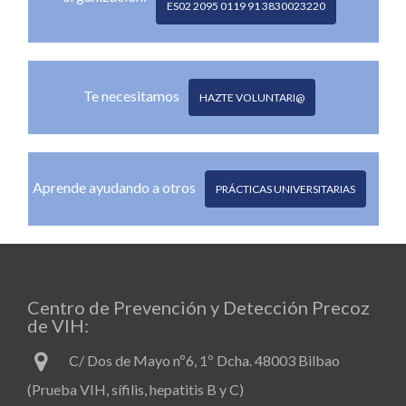
ES02 2095 0119 91 3830023220
Te necesitamos
HAZTE VOLUNTARI@
Aprende ayudando a otros
PRÁCTICAS UNIVERSITARIAS
Centro de Prevención y Detección Precoz
de VIH:
C/ Dos de Mayo nº6, 1º Dcha. 48003 Bilbao
(Prueba VIH, sífilis, hepatitis B y C)