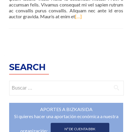
accumsan felis. Vivamus consequat mi vel sapien rutrum
ac convallis purus convallis. Aliquam nec ante id eros
auctor gravida. Mauris at enim et
[…]
Navegacion
de
entradas
SEARCH
Buscar:
APORTES A BIZKAISIDA
Si quieres hacer una aportación económica a nuestra
Nº DE CUENTA BBK
organización: