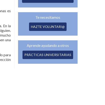
onas es
Te necesitamos
. En la
HAZTE VOLUNTARI@
lguien.
́ mucho
nen una
Aprende ayudando a otros
do para
PRÁCTICAS UNIVERSITARIAS
nyección