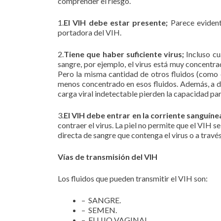
comprender el riesgo.
1.
El VIH debe estar presente;
Parece evident
portadora del VIH.
2.
Tiene que haber suficiente virus;
Incluso cu
sangre, por ejemplo, el virus está muy concentra
Pero la misma cantidad de otros fluidos (como el
menos concentrado en esos fluidos. Además, a d
carga viral indetectable pierden la capacidad para
3.
El VIH debe entrar en la corriente sanguíne
contraer el virus. La piel no permite que el VIH se
directa de sangre que contenga el virus o a tra
Vías de transmisión del VIH
Los fluidos que pueden transmitir el VIH son:
– SANGRE.
– SEMEN.
– FLUJO VAGINAL.