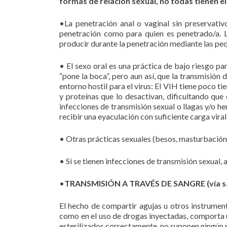
formas de relación sexual, no todas tienen e
•La penetración anal o vaginal sin preservativ
penetración como para quien es penetrado/a. L
producir durante la penetración mediante las pe
• El sexo oral es una práctica de bajo riesgo pa
“pone la boca”, pero aun así, que la transmisión
entorno hostil para el virus: El VIH tiene poco ti
y proteínas que lo desactivan, dificultando que 
infecciones de transmisión sexual o llagas y/o he
recibir una eyaculación con suficiente carga vira
• Otras prácticas sexuales (besos, masturbación
• Si se tienen infecciones de transmisión sexual, 
•
TRANSMISIÓN A TRAVÉS DE SANGRE (vía sa
El hecho de compartir agujas u otros instrumen
como en el uso de drogas inyectadas, comporta un
esterilizados correctamente, no suponen ningún r