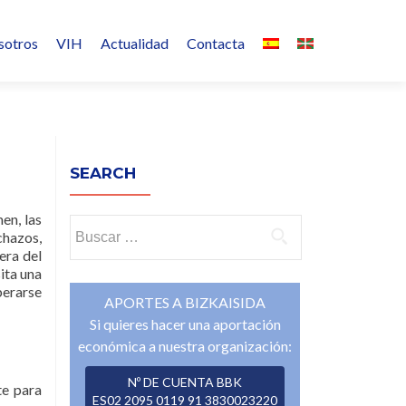
sotros
VIH
Actualidad
Contacta
o
SEARCH
en, las
Buscar:
chazos,
era del
ita una
berarse
APORTES A BIZKAISIDA
Si quieres hacer una aportación
económica a nuestra organización:
Nº DE CUENTA BBK
te para
ES02 2095 0119 91 3830023220