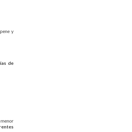
 pene y
ías de
n menor
erentes