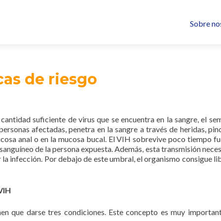
Saltar
Sobre no
al
contenid
cas de riesgo
antidad suficiente de virus que se encuentra en la sangre, el sem
personas afectadas, penetra en la sangre a través de heridas, pin
 mucosa anal o en la mucosa bucal. El VIH sobrevive poco tiempo fu
 sanguíneo de la persona expuesta. Además, esta transmisión neces
la infección. Por debajo de este umbral, el organismo consigue li
VIH
nen que darse tres condiciones. Este concepto es muy importan