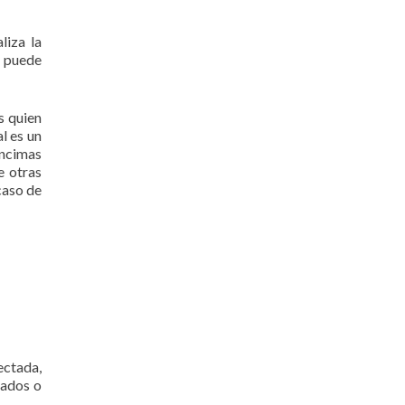
liza la
e puede
s quien
al es un
 encimas
e otras
 caso de
ectada,
tados o