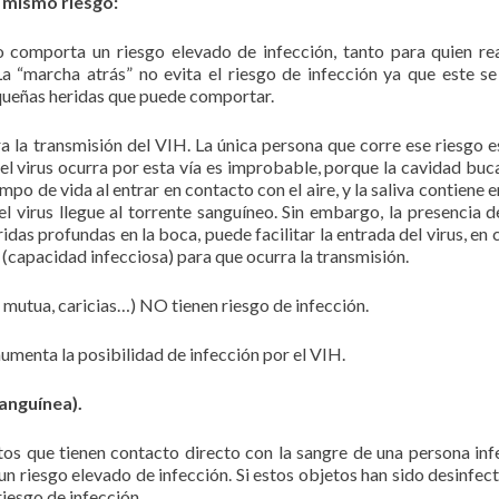
l mismo riesgo:
o comporta un riesgo elevado de infección, tanto para quien rea
a “marcha atrás” no evita el riesgo de infección ya que este s
queñas heridas que puede comportar.
ra la transmisión del VIH. La única persona que corre ese riesgo e
 del virus ocurra por esta vía es improbable, porque la cavidad buc
empo de vida al entrar en contacto con el aire, y la saliva contiene
el virus llegue al torrente sanguíneo. Sin embargo, la presencia d
ridas profundas en la boca, puede facilitar la entrada del virus, en
l (capacidad infecciosa) para que ocurra la transmisión.
 mutua, caricias…) NO tienen riesgo de infección.
aumenta la posibilidad de infección por el VIH.
nguínea).
tos que tienen contacto directo con la sangre de una persona inf
 riesgo elevado de infección. Si estos objetos han sido desinfec
iesgo de infección.