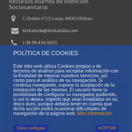
Recursos diurnos de Atención
Sociosanitaria:
C/Bailén nº13, Lonja. 48003 Bilbao
bizkaisida@bizkaisida.com
+34 94 416 0055
POLÍTICA DE COOKIES
Horario de atención: de lunes a viernes de 9.00hs a
14.00hs y de 15.00hs a 20.00hs. Sábados, domingos y
Este sitio web utiliza Cookies propias y de
festivos de 9.00hs a 13.00hs y de 15.00hs a 19.00hs.
terceros de análisis para recopilar información con
la finalidad de mejorar nuestros servicios, así
como para el análisis de su navegación. Si
continua navegando, supone la aceptación de la
instalación de las mismas. El usuario tiene la
posibilidad de configurar su navegador pudiendo,
si así lo desea, impedir que sean instaladas en su
disco duro, aunque deberá tener en cuenta que
dicha acción podrá ocasionar dificultades de
navegación de la página web.
Más información.
Nuestra política de privacidad
Todos los derechos reservados. Bizkaisida ©2024
Cómo configurar
ACEPTAR