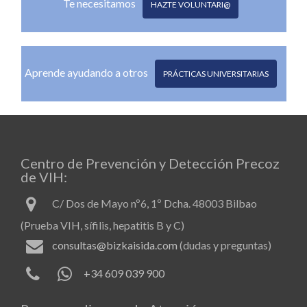
Te necesitamos
HAZTE VOLUNTARI@
Aprende ayudando a otros
PRÁCTICAS UNIVERSITARIAS
Centro de Prevención y Detección Precoz
de VIH:
C/ Dos de Mayo nº6, 1º Dcha. 48003 Bilbao
(Prueba VIH, sífilis, hepatitis B y C)
consultas@bizkaisida.com
(dudas y preguntas)
+34 609 039 900