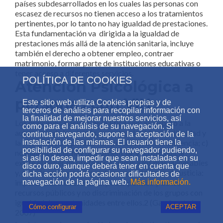
países subdesarrollados en los cuales las personas con
escasez de recursos no tienen acceso a los tratamientos
pertinentes, por lo tanto no hay igualdad de prestaciones.
Esta fundamentación va dirigida a la igualdad de
prestaciones más allá de la atención sanitaria, incluye
también el derecho a obtener empleo, contraer
matrimonio, formar parte de instituciones educativas o
tener acceso a diferentes servicios.
POLÍTICA DE COOKIES
Atención Psicológica a
personas con VIH
Este sitio web utiliza Cookies propias y de
terceros de análisis para recopilar información con
la finalidad de mejorar nuestros servicios, así
Los principios básicos de la Ética son: a) respeto a la
como para el análisis de su navegación. Si
autonomía de los demás, respeto a la vida, a la dignidad y
continua navegando, supone la aceptación de la
la integridad corporal de las personas; b) beneficencia; c)
instalación de las mismas. El usuario tiene la
posibilidad de configurar su navegador pudiendo,
no maleficencia: hay que beneficiar y no perjudicar,
si así lo desea, impedir que sean instaladas en su
existe el deber de proteger y cuidar a los más vulnerables
disco duro, aunque deberá tener en cuenta que
y, cuando sea necesario, actuar en su defensa; d) justicia:
dicha acción podrá ocasionar dificultades de
imparcialidad en el uso del poder político y de los
navegación de la página web.
Más información.
recursos públicos y no discriminación de los grupos con
igualdad de oportunidades entre ellos.2 (Gamba et al.
Cómo configurar
ACEPTAR
2007)