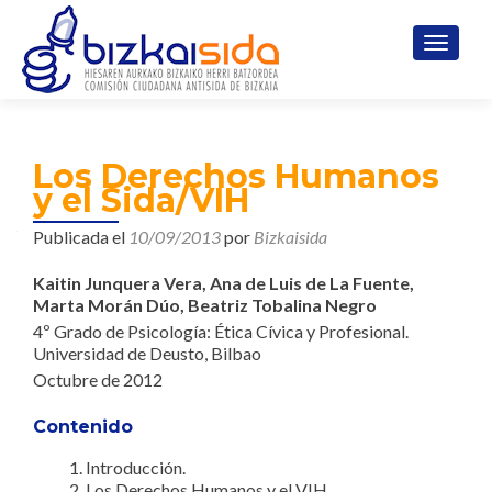
CAMBI
Los Derechos Humanos
y el Sida/VIH
Publicada el
10/09/2013
por
Bizkaisida
Kaitin Junquera Vera,
Ana de Luis de La Fuente,
Marta Morán Dúo,
Beatriz Tobalina Negro
4º Grado de Psicología: Ética Cívica y Profesional.
Universidad de Deusto, Bilbao
Octubre de 2012
Contenido
Introducción.
Los Derechos Humanos y el VIH.