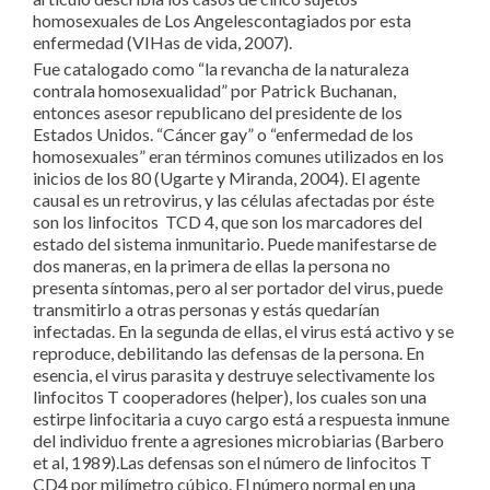
homosexuales de Los Angelescontagiados por esta
enfermedad (VIHas de vida, 2007).
Fue catalogado como “la revancha de la naturaleza
contrala homosexualidad” por Patrick Buchanan,
entonces asesor republicano del presidente de los
Estados Unidos. “Cáncer gay” o “enfermedad de los
homosexuales” eran términos comunes utilizados en los
inicios de los 80 (Ugarte y Miranda, 2004). El agente
causal es un retrovirus, y las células afectadas por éste
son los linfocitos TCD 4, que son los marcadores del
estado del sistema inmunitario. Puede manifestarse de
dos maneras, en la primera de ellas la persona no
presenta síntomas, pero al ser portador del virus, puede
transmitirlo a otras personas y estás quedarían
infectadas. En la segunda de ellas, el virus está activo y se
reproduce, debilitando las defensas de la persona. En
esencia, el virus parasita y destruye selectivamente los
linfocitos T cooperadores (helper), los cuales son una
estirpe linfocitaria a cuyo cargo está a respuesta inmune
del individuo frente a agresiones microbiarias (Barbero
et al, 1989).Las defensas son el número de linfocitos T
CD4 por milímetro cúbico. El número normal en una