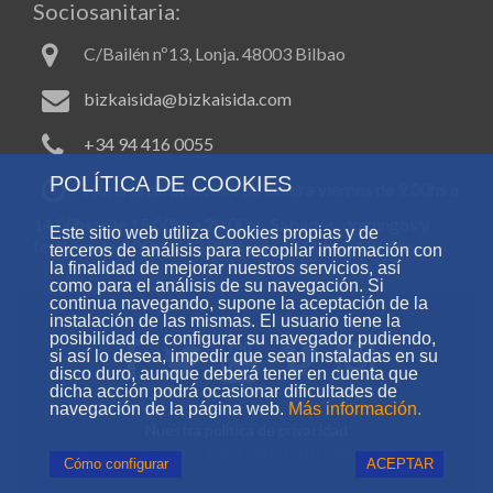
Sociosanitaria:
C/Bailén nº13, Lonja. 48003 Bilbao
bizkaisida@bizkaisida.com
+34 94 416 0055
POLÍTICA DE COOKIES
Horario de atención: de lunes a viernes de 9.00hs a
14.00hs y de 15.00hs a 20.00hs. Sábados, domingos y
Este sitio web utiliza Cookies propias y de
festivos de 9.00hs a 13.00hs y de 15.00hs a 19.00hs.
terceros de análisis para recopilar información con
la finalidad de mejorar nuestros servicios, así
como para el análisis de su navegación. Si
continua navegando, supone la aceptación de la
instalación de las mismas. El usuario tiene la
posibilidad de configurar su navegador pudiendo,
si así lo desea, impedir que sean instaladas en su
disco duro, aunque deberá tener en cuenta que
dicha acción podrá ocasionar dificultades de
navegación de la página web.
Más información.
Nuestra política de privacidad
Todos los derechos reservados. Bizkaisida ©2024
Cómo configurar
ACEPTAR