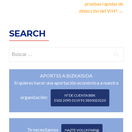
de
pruebas rápidas de
entrada
detección del VIH?
→
SEARCH
Buscar:
APORTES A BIZKAISIDA
Si quieres hacer una aportación económica a nuestra
Nº DE CUENTA BBK
organización:
ES02 2095 0119 91 3830023220
Te necesitamos
HAZTE VOLUNTARI@