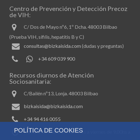
Centro de Prevención y Detección Precoz
de VIH:
C/ Dos de Mayo nº6, 1º Dcha. 48003 Bilbao
(Prueba VIH, sífilis, hepatitis B y C)
consultas@bizkaisida.com
(dudas y preguntas)
+34 609 039 900
Recursos diurnos de Atención
Sociosanitaria:
C/Bailén nº13, Lonja. 48003 Bilbao
bizkaisida@bizkaisida.com
+34 94 416 0055
POLÍTICA DE COOKIES
Horario de atención: de lunes a viernes de 9.00hs a