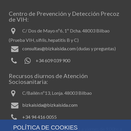
Centro de Prevención y Detección Precoz
de VIH:
C/ Dos de Mayo nº6, 1º Dcha. 48003 Bilbao
(Prueba VIH, sífilis, hepatitis B y C)
consultas@bizkaisida.com
(dudas y preguntas)
+34 609 039 900
Recursos diurnos de Atención
Sociosanitaria:
C/Bailén nº13, Lonja. 48003 Bilbao
bizkaisida@bizkaisida.com
+34 94 416 0055
POLÍTICA DE COOKIES
Horario de atención: de lunes a viernes de 9.00hs a